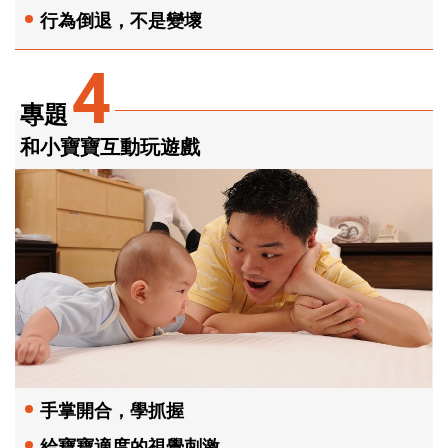
行為倒退，不是變壞
4
專題
和小寶寶互動玩遊戲
手掌開合，學抓握
給寶寶適度的視覺刺激