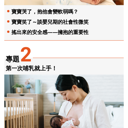
寶寶哭了，抱他會變軟弱嗎？
寶寶笑了～談嬰兒期的社會性微笑
搖出來的安全感——擁抱的重要性
2
專題
第一次哺乳就上手！