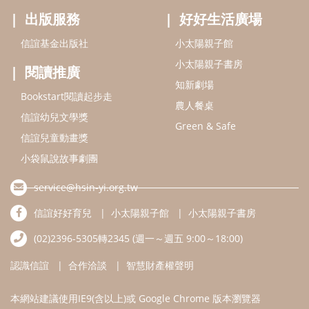
出版服務
好好生活廣場
信誼基金出版社
小太陽親子館
小太陽親子書房
閱讀推廣
知新劇場
Bookstart閱讀起步走
農人餐桌
信誼幼兒文學獎
Green & Safe
信誼兒童動畫獎
小袋鼠說故事劇團
service@hsin-yi.org.tw
信誼好好育兒
小太陽親子館
小太陽親子書房
(02)2396-5305轉2345 (週一～週五 9:00～18:00)
認識信誼
合作洽談
智慧財產權聲明
本網站建議使用IE9(含以上)或 Google Chrome 版本瀏覽器