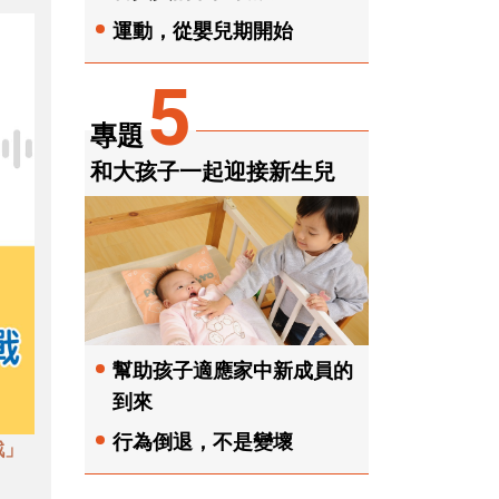
運動，從嬰兒期開始
5
專題
和大孩子一起迎接新生兒
幫助孩子適應家中新成員的
到來
行為倒退，不是變壞
戲」