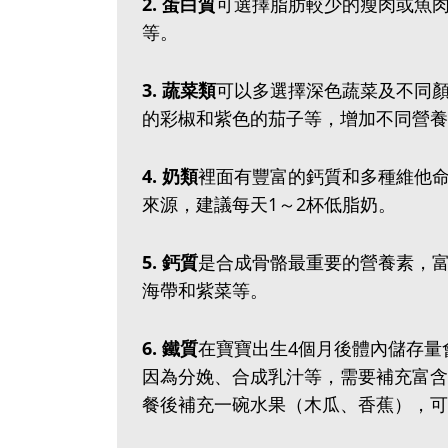
2‭.‬ 蛋白質
可選擇脂肪較少的瘦肉或魚
等。
3‭.‬ 蔬菜類
可以多選擇深色蔬菜及不同
的彩椒和紫色的茄子等，增加不同營養
4‭.‬ 奶類
裡面有豐富的鈣質和多種維他
來源，建議每天1～2杯低脂奶。
5‭. ‬鈣質
是合成骨骼最重要的營養素，
海帶和紫菜等。
6‭.‬ 鐵質
在寶寶出生4個月後體內儲存量
因為分娩、合成乳汁等，需要補充富含
餐後補充一碗水果（木瓜、香蕉），可