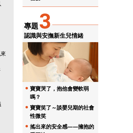
以
3
專題
認識與安撫新生兒情緒
。
乳來
好
寶寶哭了，抱他會變軟弱
嗎？
議
寶寶笑了～談嬰兒期的社會
性微笑
搖出來的安全感——擁抱的