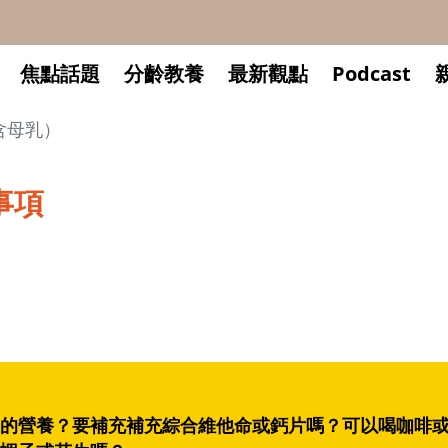
焦點話題
分齡教養
最新觀點
Podcast
含母乳）
事項
的營養？要補充補充綜合維他命或鈣片嗎？可以喝咖啡