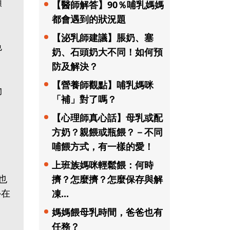
類
【醫師解答】90％哺乳媽媽
都會遇到的狀況題
【泌乳師建議】脹奶、塞
色
奶、石頭奶大不同！如何預
防及解決？
【營養師觀點】哺乳媽咪
物
「補」對了嗎？
【心理師真心話】母乳或配
方奶？親餵或瓶餵？－不同
、
哺餵方式，有一樣的愛！
上班族媽咪輕鬆餵：何時
也
擠？怎麼擠？怎麼保存與解
外在
凍...
媽媽餵母乳時間，爸爸也有
任務？