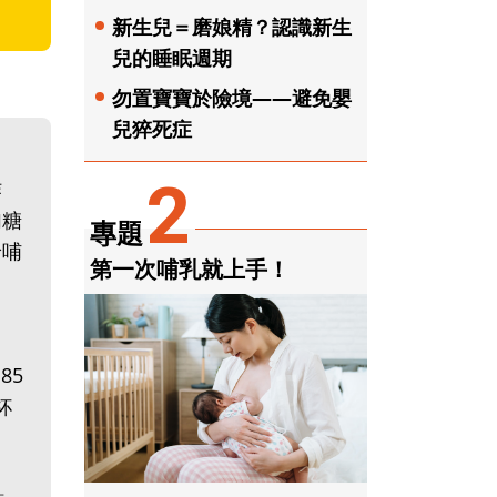
新生兒＝磨娘精？認識新生
兒的睡眠週期
勿置寶寶於險境——避免嬰
兒猝死症
2
炸
加糖
專題
給哺
第一次哺乳就上手！
85
杯