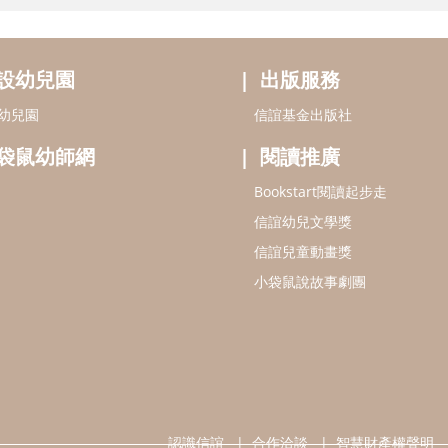
設幼兒園
出版服務
幼兒園
信誼基金出版社
袋鼠幼師網
閱讀推廣
Bookstart閱讀起步走
信誼幼兒文學獎
信誼兒童動畫獎
小袋鼠說故事劇團
認識信誼
合作洽談
智慧財產權聲明