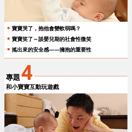
寶寶哭了，抱他會變軟弱嗎？
寶寶笑了～談嬰兒期的社會性微笑
搖出來的安全感——擁抱的重要性
4
專題
和小寶寶互動玩遊戲