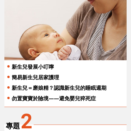
新生兒發展小叮嚀
簡易新生兒居家護理
新生兒＝磨娘精？認識新生兒的睡眠週期
勿置寶寶於險境——避免嬰兒猝死症
2
專題