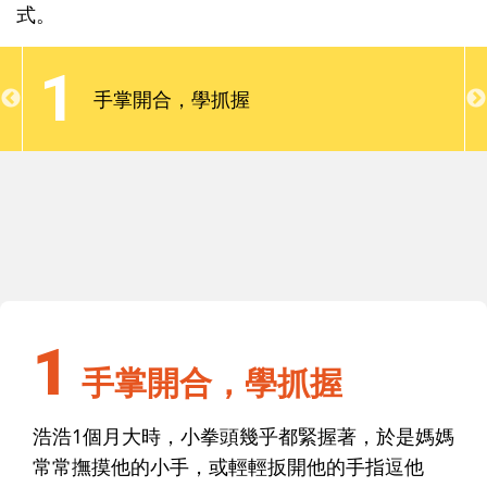
媽望著他微笑，也喜歡爸媽用溫暖的聲音念故事、唱
式。
兒歌；回應寶寶發出的各種聲音，他就會很開心；抱
抱他、搖搖他，更是傳達感情最簡單、也最直接的方
1
式。
手掌開合，學抓握
1
手掌開合，學抓握
1
手掌開合，學抓握
浩浩1個月大時，小拳頭幾乎都緊握著，於是媽媽
常常撫摸他的小手，或輕輕扳開他的手指逗他