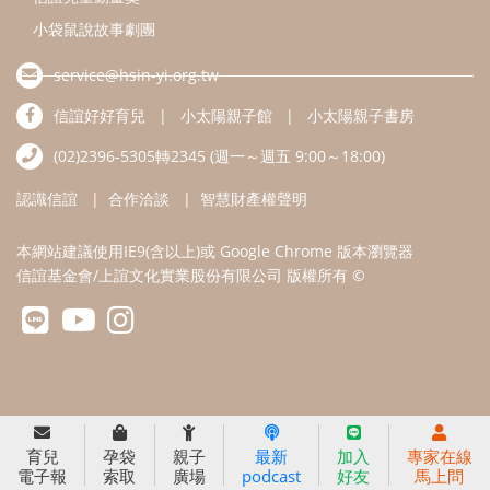
小袋鼠說故事劇團
service@hsin-yi.org.tw
信誼好好育兒
小太陽親子館
小太陽親子書房
(02)2396-5305轉2345 (週一～週五 9:00～18:00)
認識信誼
合作洽談
智慧財產權聲明
本網站建議使用IE9(含以上)或 Google Chrome 版本瀏覽器
信誼基金會/上誼文化實業股份有限公司 版權所有 ©
育兒
孕袋
親子
最新
加入
專家在線
電子報
索取
廣場
podcast
好友
馬上問