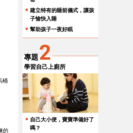
建立特有的睡前儀式，讓孩
子愉快入睡
幫助孩子一夜好眠
2
專題
學習自己上廁所
馬桶
自己大小便，寶寶準備好了
嗎？
練的