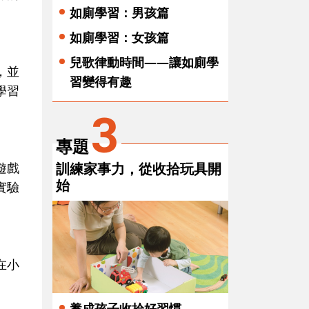
如廁學習：男孩篇
如廁學習：女孩篇
兒歌律動時間——讓如廁學
，並
習變得有趣
學習
3
專題
遊戲
訓練家事力，從收拾玩具開
始
實驗
在小
養成孩子收拾好習慣