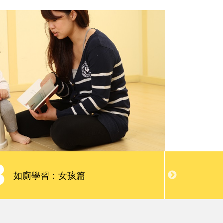
親子慢讀
請問專家
會員限定服務
3
4
兒歌
如廁學習：女孩篇
趣