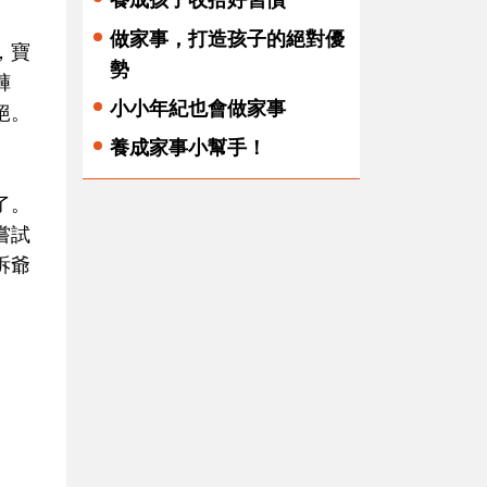
做家事，打造孩子的絕對優
，寶
勢
褲
小小年紀也會做家事
絕。
養成家事小幫手！
了。
嘗試
訴爺