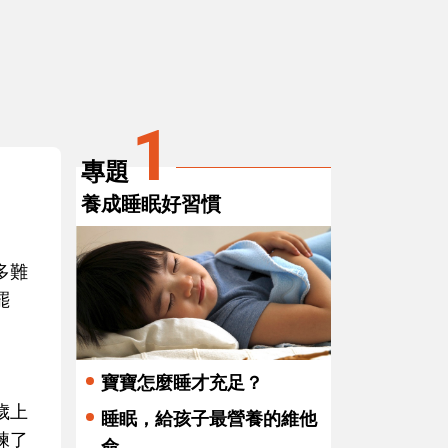
3
4
兒歌
如廁學習：女孩篇
趣
1
專題
養成睡眠好習慣
多難
罷
寶寶怎麼睡才充足？
歲上
睡眠，給孩子最營養的維他
練了
命