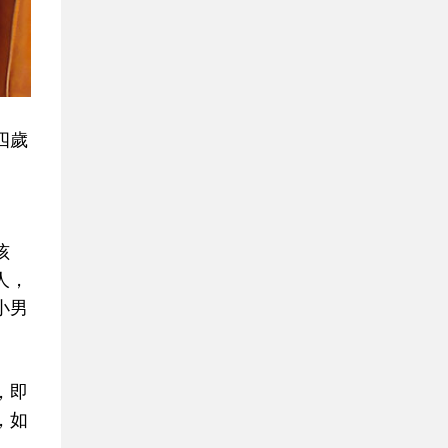
四歲
孩
人，
小男
，即
，如