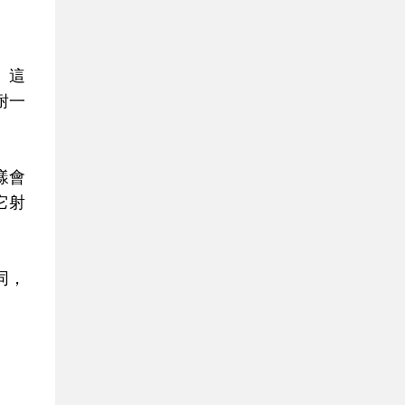
。這
耐一
樣會
它射
同，