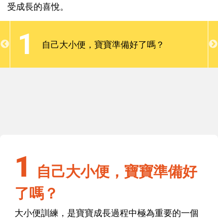
表了自主能力的發展與自我形象的建立。因此，爸媽
受成長的喜悅。
應本著平常心，以理性的提醒、感性的鼓勵及技巧地
協助，陪伴孩子度過這個轉換的過程，與孩子一起感
1
受成長的喜悅。
自己大小便，寶寶準備好了嗎？
1
自己大小便，寶寶準備好了嗎？
1
自己大小便，寶寶準備好
了嗎？
大小便訓練，是寶寶成長過程中極為重要的一個