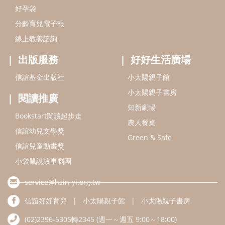
好孕袋
分齡育兒電子報
線上教養諮詢
出版服務
好好生活廣場
信誼基金出版社
小太陽親子館
小太陽親子書房
閱讀推廣
知新劇場
Bookstart閱讀起步走
農人餐桌
信誼幼兒文學獎
Green & Safe
信誼兒童動畫獎
小袋鼠說故事劇團
service@hsin-yi.org.tw
信誼好好育兒
小太陽親子館
小太陽親子書房
(02)2396-5305轉2345 (週一～週五 9:00～18:00)