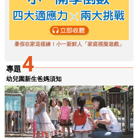
暑假在家這樣練！小一新鮮人「家庭模擬遊戲」
4
專題
幼兒園新生爸媽須知