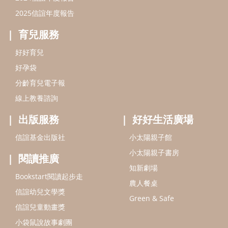
2025信誼年度報告
育兒服務
好好育兒
好孕袋
分齡育兒電子報
線上教養諮詢
出版服務
好好生活廣場
信誼基金出版社
小太陽親子館
小太陽親子書房
閱讀推廣
知新劇場
Bookstart閱讀起步走
農人餐桌
信誼幼兒文學獎
Green & Safe
信誼兒童動畫獎
小袋鼠說故事劇團