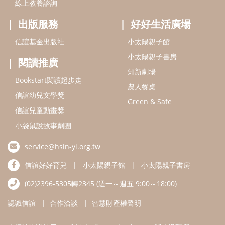
線上教養諮詢
出版服務
好好生活廣場
信誼基金出版社
小太陽親子館
小太陽親子書房
閱讀推廣
知新劇場
Bookstart閱讀起步走
農人餐桌
信誼幼兒文學獎
Green & Safe
信誼兒童動畫獎
小袋鼠說故事劇團
service@hsin-yi.org.tw
信誼好好育兒
小太陽親子館
小太陽親子書房
(02)2396-5305轉2345 (週一～週五 9:00～18:00)
認識信誼
合作洽談
智慧財產權聲明