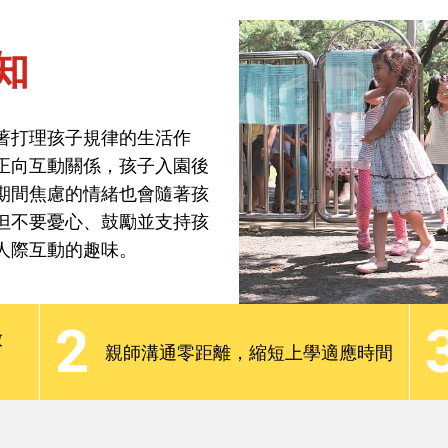
知
焦點話題
分齡教養
最新觀點
Podcast
著打理孩子規律的生活作
正向互動關係，孩子入園後
知
期間焦慮的情緒也會隨著孩
但不要憂心、鼓勵並支持孩
人際互動的趣味。
著打理孩子規律的生活作
正向互動關係，孩子入園後
2
期間焦慮的情緒也會隨著孩
放
親師溝通零距離，縮短上學適應時間
但不要憂心、鼓勵並支持孩
人際互動的趣味。