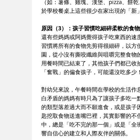
（如：薯條、雞塊、漢堡、pizza、
於學校餐桌上這些很少在家出現的「新
原因
（3）
：孩子習慣吃細碎柔軟的食物
還有些媽媽或阿媽覺得孩子吃東西的速
習慣將所有的食物先剪得很細碎，以方
園，從小沒有撕咬纖維與咀嚼完整食物
用餐時間已結束了，其他孩子們都已收
「奮戰」的偏食孩子，可能還沒吃多少
對幼兒來說，午餐時間在學校的生活作
白矛盾的媽媽有時只為了讓孩子多吃一
的類型落差過大而不願進食，或是孩子
匙挖取食物送進嘴巴裡，其實影響的不
中，總是「吃不完的那一個」或是「全
響自信心的建立和人際友伴的關係。