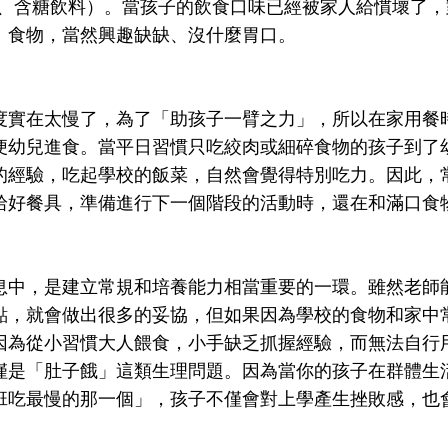
餅乾、含糖飲料）。當孩子的飲食口味已經被家人給慣壞了，
」食物，當然興趣缺缺、沒什麼胃口。
度實在太慢了，為了「助孩子一臂之力」，所以在家用餐
便幼兒進食。當平日習慣只吃絞肉或細碎食物的孩子到了
的經驗，吃起學校的飯菜，自然會覺得特別吃力。因此，
拾好餐具，準備進行下一個階段的活動時，還在和滿口食
！
息中，是建立常規和培養能力相當重要的一環。雖然老師
點，就會做出很多的妥協，但如果因為學校的食物和家中
因為從小習慣大人餵食，小手缺乏抓握經驗，而無法自行
僅是「肚子餓」這類生理問題。因為當你的孩子在群體生
班吃最慢的那一個」，孩子不僅會對上學產生挫敗感，也