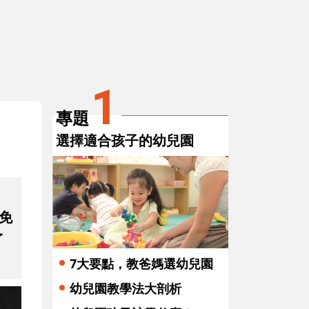
3
親師合作，帶給孩子不可思議的學習
效應
1
專題
選擇適合孩子的幼兒園
免
了
7大要點，教爸媽選幼兒園
幼兒園教學法大剖析