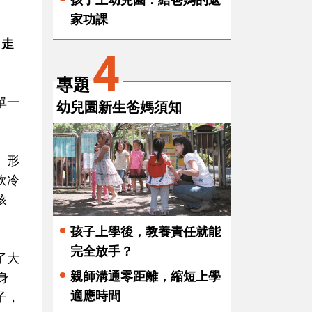
家功課
、走
4
專題
單一
幼兒園新生爸媽須知
、形
吹冷
孩
孩子上學後，教養責任就能
完全放手？
了大
親師溝通零距離，縮短上學
身
適應時間
子，