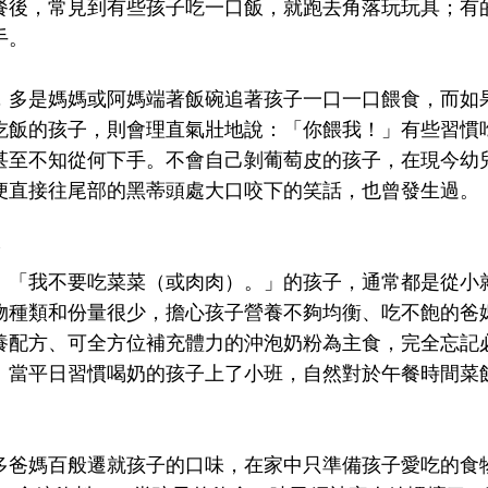
餐後，常見到有些孩子吃一口飯，就跑去角落玩玩具；有
手。
，多是媽媽或阿媽端著飯碗追著孩子一口一口餵食，而如
吃飯的孩子，則會理直氣壯地說：「你餵我！」有些習慣
甚至不知從何下手。不會自己剝葡萄皮的孩子，在現今幼
便直接往尾部的黑蒂頭處大口咬下的笑話，也曾發生過。
：「我不要吃菜菜（或肉肉）。」的孩子，通常都是從小
物種類和份量很少，擔心孩子營養不夠均衡、吃不飽的爸
養配方、可全方位補充體力的沖泡奶粉為主食，完全忘記
。當平日習慣喝奶的孩子上了小班，自然對於午餐時間菜
多爸媽百般遷就孩子的口味，在家中只準備孩子愛吃的食