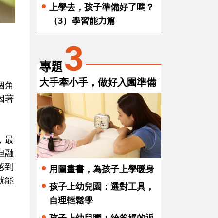
上學去，孩子準備好了嗎？
（3）學習能力篇
3
專題
大手牽小手，做好入園準備
個角
因著
，最
但融
感到
用圖畫書，為孩子上學暖身
就能
孩子上幼兒園：選對工具，
自理輕鬆學
孩子上幼兒園：給爸媽的返