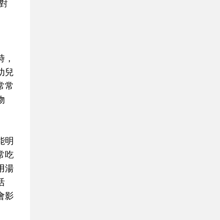
對
時，
幼兒
常常
物
能明
常吃
用湯
活
會影