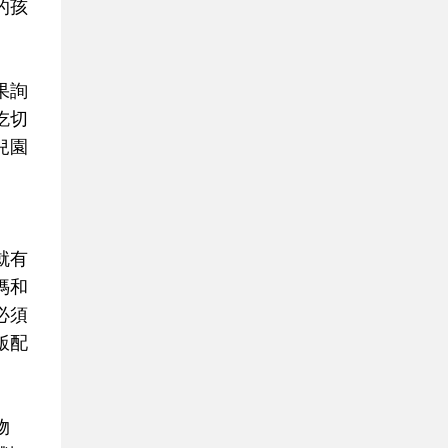
的孩
果詢
吃切
兒園
就有
媽和
必須
飯配
物