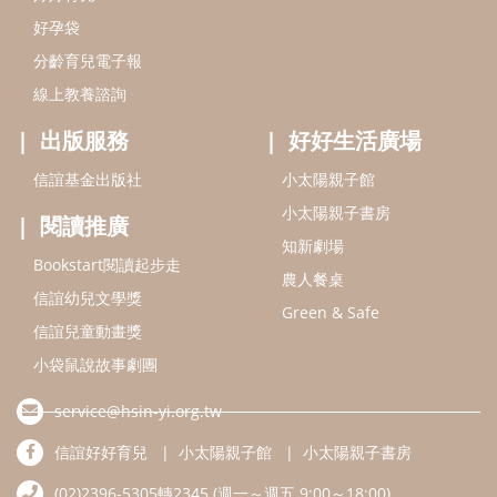
好孕袋
分齡育兒電子報
線上教養諮詢
出版服務
好好生活廣場
信誼基金出版社
小太陽親子館
小太陽親子書房
閱讀推廣
知新劇場
Bookstart閱讀起步走
農人餐桌
信誼幼兒文學獎
Green & Safe
信誼兒童動畫獎
小袋鼠說故事劇團
service@hsin-yi.org.tw
信誼好好育兒
小太陽親子館
小太陽親子書房
(02)2396-5305轉2345 (週一～週五 9:00～18:00)