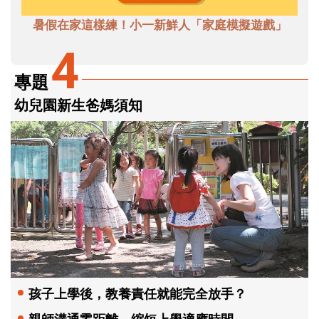
暑假在家這樣練！小一新鮮人「家庭模擬遊戲」
4
專題
幼兒園新生爸媽須知
孩子上學後，教養責任就能完全放手？
親師溝通零距離，縮短上學適應時間