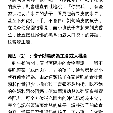
的孩子，則會理直氣壯地說：「你餵我！」有些
習慣吃切片水果的孩子，看見包著果皮的水果，
甚至不知從何下手。不會自己剝葡萄皮的孩子，
在現今幼兒園很常見，而小班孩子拿起未剝皮香
蕉，便直接往尾部的黑蒂頭處大口咬下的笑話，
也曾發生過。
原因
（2）
：孩子以喝奶為主食或太挑食
一到午餐時間，便指著碗中的食物哭說：「我不
要吃菜菜（或肉肉）。」的孩子，通常都是從小
就有偏食行為。由於這類孩子在家肯吃的食物種
類和份量很少，擔心孩子營養不夠均衡、吃不飽
的爸媽和阿公阿媽，便轉而讓幼兒以強調多種營
養配方、可全方位補充體力的沖泡奶粉為主食，
完全忘記必須隨著幼兒的成長，調整孩子的飲食
內容。當平日習慣喝奶的孩子上了小班，自然對