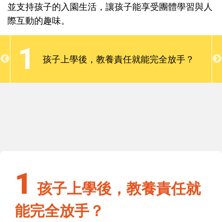
立正向互動關係，孩子入園後爸媽的生活應該是更緊
並支持孩子的入園生活，讓孩子能享受團體學習與人
張了。不過，這段期間焦慮的情緒也會隨著孩子喜歡
際互動的趣味。
上學後漸漸解除的，也請爸媽關心但不要憂心、鼓勵
並支持孩子的入園生活，讓孩子能享受團體學習與人
1
際互動的趣味。
應
孩子上學後，教養責任就能完全放手？
1
應
孩子上學後，教養責任就能完全放手？
1
孩子上學後，教養責任就
能完全放手？