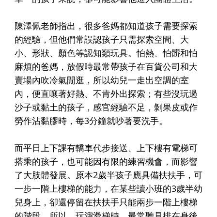
陳澤佩老師指出，很多爸媽都知道孩子需要探索
的經驗，但他們常誤認孩子只需探索空間、大
小、形狀、顏色等認知類玩具。怕熱、怕髒和怕
麻煩的爸媽，放假時最常帶孩子在百貨公司和大
賣場內吹冷氣閒逛，所以幼兒一走出空調的室
內，便直嚷著好熱、不肯外出探索；有些沒玩過
沙子或黏土的孩子，感官經驗不足，剝果皮或作
勞作沾黏膠時，每3分鐘就吵著要洗手。
而平日上下課有轎車代步接送、上下樓有電梯可
搭乘的孩子，也可能因有限的練習機會，而影響
了大肢體發展。原本2歲半孩子應具備扶扶手，可
一步一階上樓梯的能力，在某些讀小班的3歲半幼
兒身上，卻還停留在扶扶手只能兩步一階上樓梯
的階段。所以，玩溜滑梯時，最常聽見排在身後