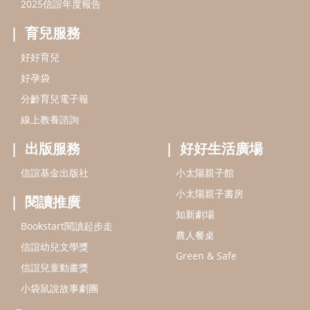
2025信誼年度報告
育兒服務
好好育兒
好孕袋
分齡育兒電子報
線上教養諮詢
出版服務
好好生活廣場
信誼基金出版社
小太陽親子館
小太陽親子書房
閱讀推廣
知新劇場
Bookstart閱讀起步走
農人餐桌
信誼幼兒文學獎
Green & Safe
信誼兒童動畫獎
小袋鼠說故事劇團