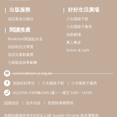
出版服務
好好生活廣場
信誼基金出版社
小太陽親子館
小太陽親子書房
閱讀推廣
知新劇場
Bookstart閱讀起步走
農人餐桌
信誼幼兒文學獎
Green & Safe
信誼兒童動畫獎
小袋鼠說故事劇團
service@hsin-yi.org.tw
信誼好好育兒
小太陽親子館
小太陽親子書房
(02)2396-5305轉2345 (週一～週五 9:00～18:00)
認識信誼
合作洽談
智慧財產權聲明
本網站建議使用IE9(含以上)或 Google Chrome 版本瀏覽器