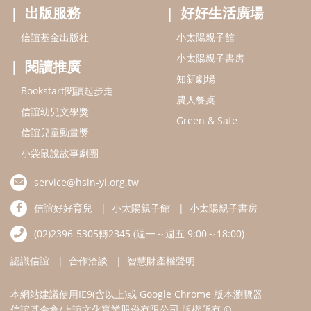
出版服務
好好生活廣場
信誼基金出版社
小太陽親子館
小太陽親子書房
閱讀推廣
知新劇場
Bookstart閱讀起步走
農人餐桌
信誼幼兒文學獎
Green & Safe
信誼兒童動畫獎
小袋鼠說故事劇團
service@hsin-yi.org.tw
信誼好好育兒
小太陽親子館
小太陽親子書房
(02)2396-5305轉2345 (週一～週五 9:00～18:00)
認識信誼
合作洽談
智慧財產權聲明
本網站建議使用IE9(含以上)或 Google Chrome 版本瀏覽器
信誼基金會/上誼文化實業股份有限公司 版權所有 ©